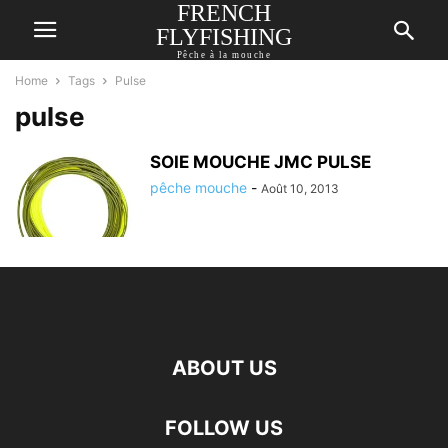
FRENCH
FLYFISHING
Pêche à la mouche
Home
Tags
Pulse
pulse
SOIE MOUCHE JMC PULSE
pêche mouche
-
Août 10, 2013
ABOUT US
FOLLOW US