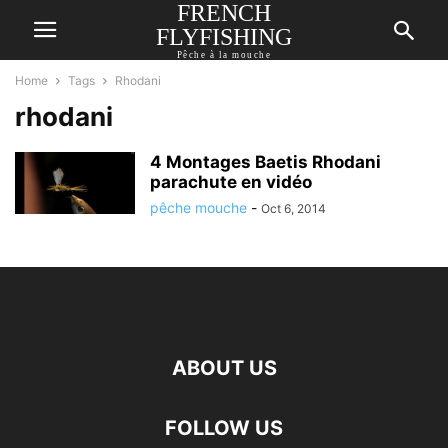
FRENCH
FLYFISHING
Pêche à la mouche
Home
Tags
Rhodani
rhodani
4 Montages Baetis Rhodani
parachute en vidéo
pêche mouche
-
Oct 6, 2014
ABOUT US
FOLLOW US