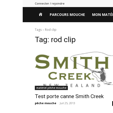
Connecter / rejoindre
HOME
PARCOURS MOUCHE
MON MATÉR
Tags
Rod clip
Tag:
rod clip
matériel pêche mouche
Test porte canne Smith Creek
pêche mouche
-
Juil 25, 2013