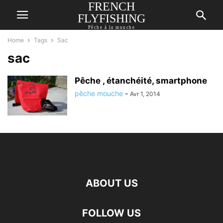
FRENCH
FLYFISHING
Pêche à la mouche
Home
Tags
Sac
sac
Pêche , étanchéité, smartphone
pêche mouche
-
Avr 1, 2014
ABOUT US
FOLLOW US