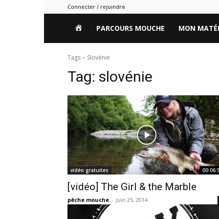
Connecter / rejoindre
HOME
PARCOURS MOUCHE
MON MATÉR
Tags
Slovénie
Tag:
slovénie
vidéo gratuites
00:06:
[vidéo] The Girl & the Marble
pêche mouche
-
Juin 25, 2014