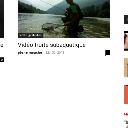
vidéo gratuites
re
Vidéo truite subaquatique
pêche mouche
-
Mai 30, 2013
1
0