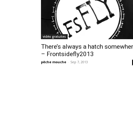
vidéo gratuites
There’s always a hatch somewhe
– Frontsidefly2013
pêche mouche
-
Sep 7, 2013