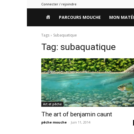
Connecter / rejoindre
HOME
PARCOURS MOUCHE
MON MATÉR
Tags
Subaquatique
Tag:
subaquatique
Art et pêche
The art of benjamin caunt
pêche mouche
-
Juin 11, 2014