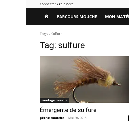
Connecter / rejoindre
HOME
PARCOURS MOUCHE
MON MATÉR
Tags
Sulfure
Tag:
sulfure
montage mouche
Émergente de sulfure.
pêche mouche
-
Mai 20, 2013