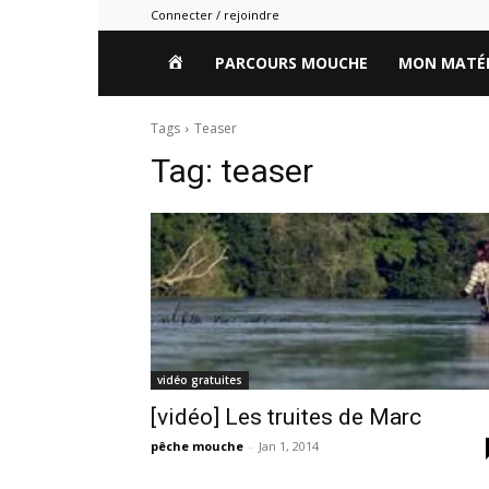
Connecter / rejoindre
HOME
PARCOURS MOUCHE
MON MATÉR
Tags
Teaser
Tag:
teaser
vidéo gratuites
[vidéo] Les truites de Marc
pêche mouche
-
Jan 1, 2014