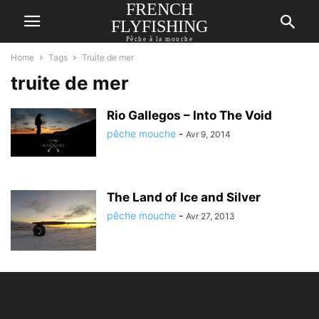
FRENCH
FLYFISHING
Pêche à la mouche
Home
Tags
Truite de mer
truite de mer
Rio Gallegos – Into The Void
pêche mouche
-
Avr 9, 2014
The Land of Ice and Silver
pêche mouche
-
Avr 27, 2013