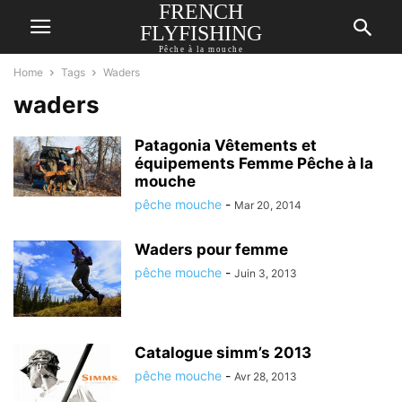
FRENCH
FLYFISHING
Pêche à la mouche
Home
Tags
Waders
waders
Patagonia Vêtements et
équipements Femme Pêche à la
mouche
pêche mouche
-
Mar 20, 2014
Waders pour femme
pêche mouche
-
Juin 3, 2013
Catalogue simm’s 2013
pêche mouche
-
Avr 28, 2013