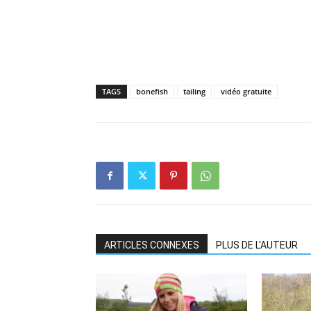
TAGS
bonefish
tailing
vidéo gratuite
ARTICLES CONNEXES
PLUS DE L'AUTEUR