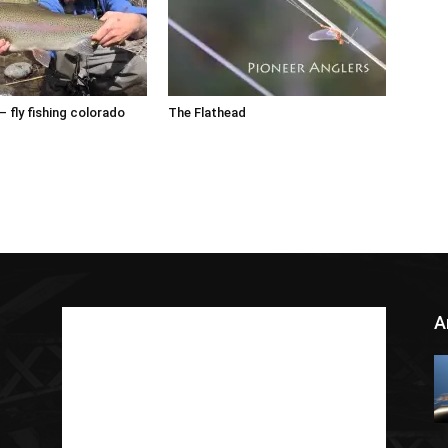
– fly fishing colorado
The Flathead
A