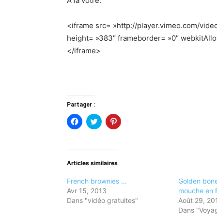
A la votre.
<iframe src= »http://player.vimeo.com/vid
height= »383″ frameborder= »0″ webkitAll
</iframe>
Partager :
Cliquez
Cliquez
Cliquez
pour
pour
pour
partager
partager
partager
sur
sur
sur
Facebook(ouvre
Twitter(ouvre
Pinterest(ouvre
dans
dans
dans
une
une
une
Articles similaires
nouvelle
nouvelle
nouvelle
fenêtre)
fenêtre)
fenêtre)
French brownies …
Golden bone
Avr 15, 2013
mouche en 
Dans "vidéo gratuites"
Août 29, 20
Dans "Voya