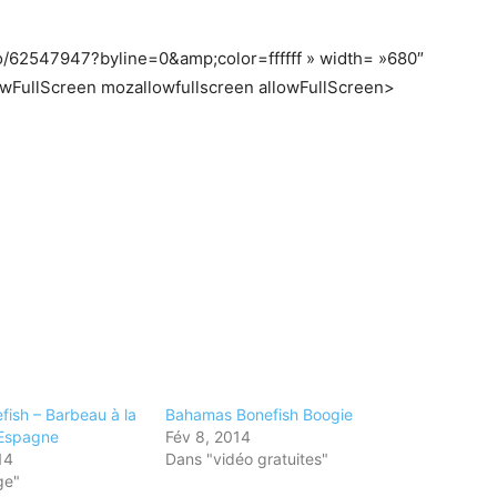
eo/62547947?byline=0&amp;color=ffffff » width= »680″
owFullScreen mozallowfullscreen allowFullScreen>
fish – Barbeau à la
Bahamas Bonefish Boogie
Espagne
Fév 8, 2014
14
Dans "vidéo gratuites"
ge"