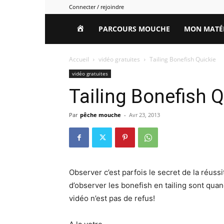
Connecter / rejoindre
HOME
PARCOURS MOUCHE
MON MATÉ
Accueil
vidéo gratuites
Tailing Bonefish Quickie
vidéo gratuites
Tailing Bonefish Q
Par
pêche mouche
-
Avr 23, 2013
Observer c’est parfois le secret de la réuss
d’observer les bonefish en tailing sont qu
vidéo n’est pas de refus!