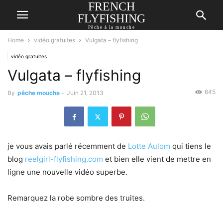
FRENCH
FLYFISHING
Pêche à la mouche
Home
vidéo gratuites
Vulgata – flyfishing
vidéo gratuites
Vulgata – flyfishing
645
By
pêche mouche
-
Juin 21, 2013
je vous avais parlé récemment de
Lotte Aulom
qui tiens le
blog
reelgirl-flyfishing.com
et bien elle vient de mettre en
ligne une nouvelle vidéo superbe.
Remarquez la robe sombre des truites.