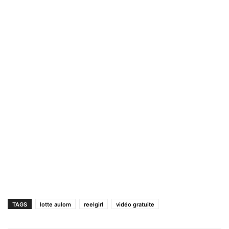
TAGS
lotte aulom
reelgirl
vidéo gratuite