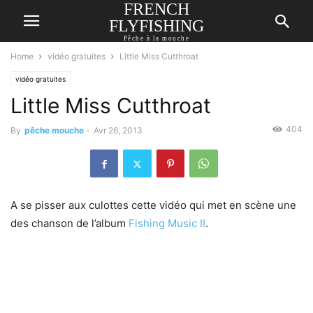
FRENCH
FLYFISHING
Pêche à la mouche
Home
vidéo gratuites
Little Miss Cutthroat
vidéo gratuites
Little Miss Cutthroat
404
By
pêche mouche
-
Avr 26, 2013
A se pisser aux culottes cette vidéo qui met en scène une
des chanson de l’album
Fishing Music II
.