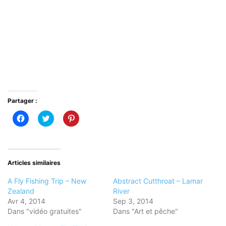
Partager :
Cliquez
Cliquez
Cliquez
pour
pour
pour
partager
partager
partager
sur
sur
sur
Facebook(ouvre
Twitter(ouvre
Pinterest(ouvre
dans
dans
dans
une
une
une
nouvelle
nouvelle
nouvelle
Articles similaires
fenêtre)
fenêtre)
fenêtre)
A Fly Fishing Trip – New
Abstract Cutthroat – Lamar
Zealand
River
Avr 4, 2014
Sep 3, 2014
Dans "vidéo gratuites"
Dans "Art et pêche"