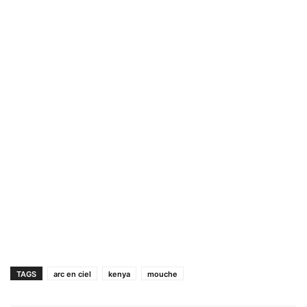
TAGS
arc en ciel
kenya
mouche