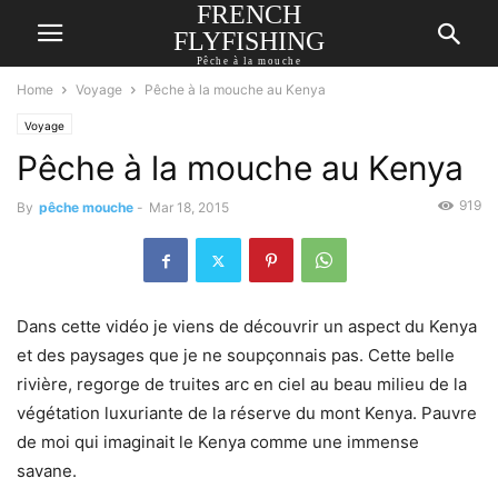
FRENCH
FLYFISHING
Pêche à la mouche
Home
Voyage
Pêche à la mouche au Kenya
Voyage
Pêche à la mouche au Kenya
919
By
pêche mouche
-
Mar 18, 2015
Dans cette vidéo je viens de découvrir un aspect du Kenya
et des paysages que je ne soupçonnais pas. Cette belle
rivière, regorge de truites arc en ciel au beau milieu de la
végétation luxuriante de la réserve du mont Kenya. Pauvre
de moi qui imaginait le Kenya comme une immense
savane.