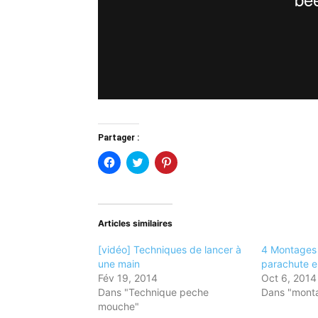
Partager :
Cliquez
Cliquez
Cliquez
pour
pour
pour
partager
partager
partager
sur
sur
sur
Facebook(ouvre
Twitter(ouvre
Pinterest(ouvre
dans
dans
dans
une
une
une
Articles similaires
nouvelle
nouvelle
nouvelle
fenêtre)
fenêtre)
fenêtre)
[vidéo] Techniques de lancer à
4 Montages 
une main
parachute e
Fév 19, 2014
Oct 6, 2014
Dans "Technique peche
Dans "mont
mouche"