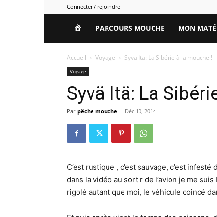
Connecter / rejoindre
HOME
PARCOURS MOUCHE
MON MATÉ
Accueil
Voyage
Syvä Itä: La Sibérie à la mouche !
Voyage
Syvä Itä: La Sibéri
Par
pêche mouche
-
Déc 10, 2014
C’est rustique , c’est sauvage, c’est infesté
dans la vidéo au sortir de l’avion je me sui
rigolé autant que moi, le véhicule coincé d