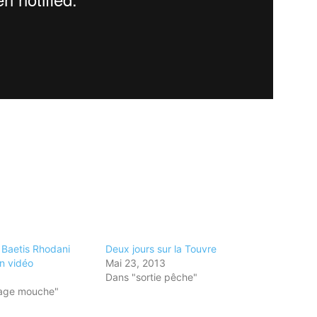
Baetis Rhodani
Deux jours sur la Touvre
n vidéo
Mai 23, 2013
Dans "sortie pêche"
age mouche"