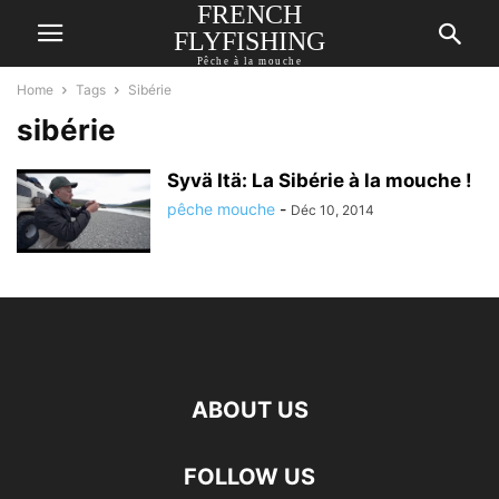
FRENCH
FLYFISHING
Pêche à la mouche
Home
Tags
Sibérie
sibérie
Syvä Itä: La Sibérie à la mouche !
pêche mouche
-
Déc 10, 2014
ABOUT US
FOLLOW US