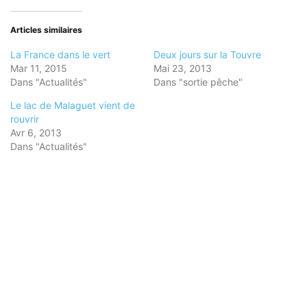
Facebook(ouvre
Twitter(ouvre
Pinterest(ouvre
dans
dans
dans
une
une
une
nouvelle
nouvelle
nouvelle
Articles similaires
fenêtre)
fenêtre)
fenêtre)
La France dans le vert
Deux jours sur la Touvre
Mar 11, 2015
Mai 23, 2013
Dans "Actualités"
Dans "sortie pêche"
Le lac de Malaguet vient de
rouvrir
Avr 6, 2013
Dans "Actualités"