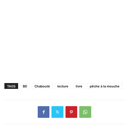
TAGS
BD
Chabouté
lecture
livre
pêche à la mouche