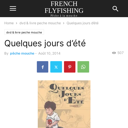
FRENCH
FLYFISHING
Pêche à la mouche
Home
dvd & livre peche mouche
Quelques jours d’été
dvd & livre peche mouche
Quelques jours d’été
507
By
pêche mouche
-
Août 10, 2014