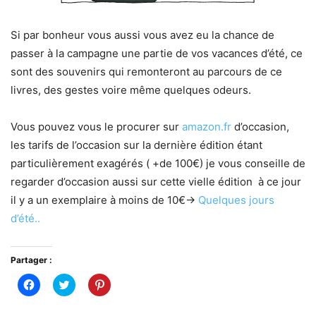
Si par bonheur vous aussi vous avez eu la chance de
passer à la campagne une partie de vos vacances d’été, ce
sont des souvenirs qui remonteront au parcours de ce
livres, des gestes voire même quelques odeurs.
Vous pouvez vous le procurer sur
amazon.fr
d’occasion,
les tarifs de l’occasion sur la dernière édition étant
particulièrement exagérés ( +de 100€) je vous conseille de
regarder d’occasion aussi sur cette vielle édition à ce jour
il y a un exemplaire à moins de 10€->
Quelques jours
d’été..
Partager :
Cliquez
Cliquez
Cliquez
pour
pour
pour
partager
partager
partager
sur
sur
sur