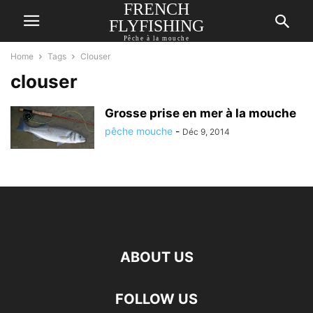
FRENCH
FLYFISHING
Pêche à la mouche
Home
Tags
Clouser
clouser
Grosse prise en mer à la mouche
pêche mouche
-
Déc 9, 2014
ABOUT US
FOLLOW US