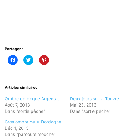
Partager :
Cliquez
Cliquez
Cliquez
pour
pour
pour
partager
partager
partager
sur
sur
sur
Facebook(ouvre
Twitter(ouvre
Pinterest(ouvre
dans
dans
dans
une
une
une
nouvelle
nouvelle
nouvelle
Articles similaires
fenêtre)
fenêtre)
fenêtre)
Ombre dordogne Argentat
Deux jours sur la Touvre
Août 7, 2013
Mai 23, 2013
Dans "sortie pêche"
Dans "sortie pêche"
Gros ombre de la Dordogne
Déc 1, 2013
Dans "parcours mouche"