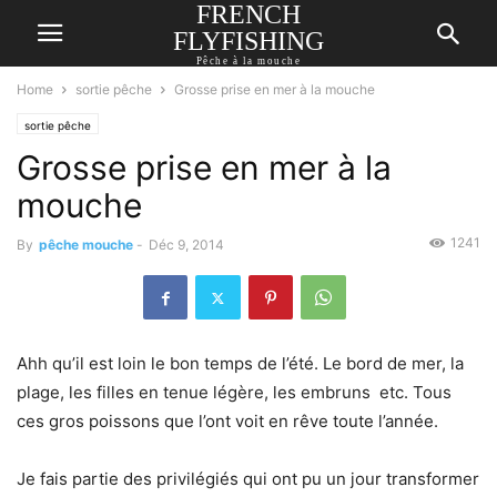
FRENCH
FLYFISHING
Pêche à la mouche
Home
sortie pêche
Grosse prise en mer à la mouche
sortie pêche
Grosse prise en mer à la
mouche
1241
By
pêche mouche
-
Déc 9, 2014
Ahh qu’il est loin le bon temps de l’été. Le bord de mer, la
plage, les filles en tenue légère, les embruns etc. Tous
ces gros poissons que l’ont voit en rêve toute l’année.
Je fais partie des privilégiés qui ont pu un jour transformer