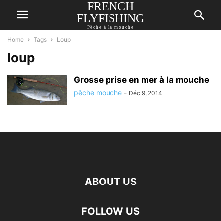
FRENCH
FLYFISHING
Pêche à la mouche
Home
Tags
Loup
loup
Grosse prise en mer à la mouche
pêche mouche
-
Déc 9, 2014
ABOUT US
FOLLOW US