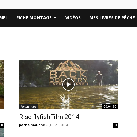
IEL
FICHE MONTAGE
VIDÉOS
MES LIVRES DE PÊCHE
Actualités
00:04:30
Rise flyfishFilm 2014
pêche mouche
-
Juil 28, 2014
0
0