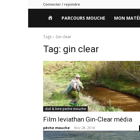
Connecter / rejoindre
HOME
PARCOURS MOUCHE
MON MATÉR
Tags
Gin clear
Tag:
gin clear
dvd & livre peche mouche
Film leviathan Gin-Clear média
pêche mouche
-
Nov 28, 2014