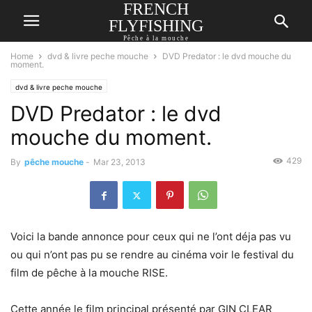
FRENCH
FLYFISHING
Pêche à la mouche
Home
dvd & livre peche mouche
DVD Predator : le dvd mouche du
moment.
dvd & livre peche mouche
DVD Predator : le dvd
mouche du moment.
429
By
pêche mouche
-
Mar 23, 2013
Voici la bande annonce pour ceux qui ne l’ont déja pas vu
ou qui n’ont pas pu se rendre au cinéma voir le festival du
film de pêche à la mouche RISE.
Cette année le film principal présenté par GIN CLEAR