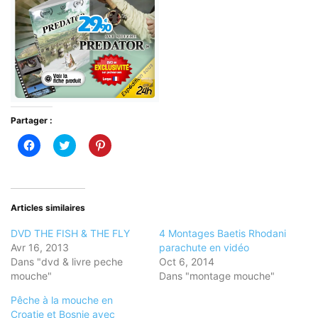
Partager :
Cliquez
Cliquez
Cliquez
pour
pour
pour
partager
partager
partager
sur
sur
sur
Facebook(ouvre
Twitter(ouvre
Pinterest(ouvre
dans
dans
dans
une
une
une
nouvelle
nouvelle
nouvelle
Articles similaires
fenêtre)
fenêtre)
fenêtre)
DVD THE FISH & THE FLY
4 Montages Baetis Rhodani
Avr 16, 2013
parachute en vidéo
Dans "dvd & livre peche
Oct 6, 2014
mouche"
Dans "montage mouche"
Pêche à la mouche en
Croatie et Bosnie avec