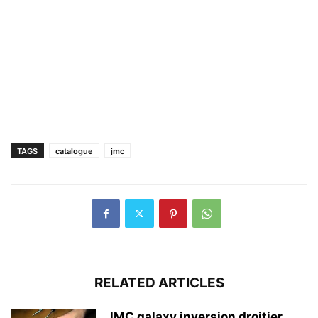
TAGS
catalogue
jmc
RELATED ARTICLES
JMC galaxy inversion droitier