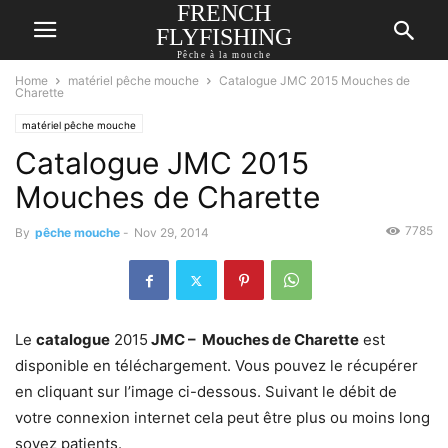
FRENCH
FLYFISHING
Pêche à la mouche
Home
matériel pêche mouche
Catalogue JMC 2015 Mouches de
Charette
matériel pêche mouche
Catalogue JMC 2015
Mouches de Charette
7785
By
pêche mouche
-
Nov 29, 2014
Le
catalogue
2015
JMC – Mouches de Charette
est
disponible en téléchargement. Vous pouvez le récupérer
en cliquant sur l’image ci-dessous. Suivant le débit de
votre connexion internet cela peut être plus ou moins long
soyez patients.