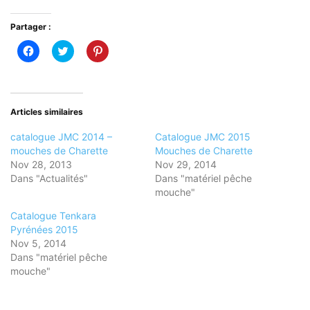
Partager :
Cliquez
Cliquez
Cliquez
pour
pour
pour
partager
partager
partager
sur
sur
sur
Facebook(ouvre
Twitter(ouvre
Pinterest(ouvre
dans
dans
dans
une
une
une
nouvelle
nouvelle
nouvelle
Articles similaires
fenêtre)
fenêtre)
fenêtre)
catalogue JMC 2014 –
Catalogue JMC 2015
mouches de Charette
Mouches de Charette
Nov 28, 2013
Nov 29, 2014
Dans "Actualités"
Dans "matériel pêche
mouche"
Catalogue Tenkara
Pyrénées 2015
Nov 5, 2014
Dans "matériel pêche
mouche"