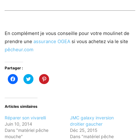
En complément je vous conseille pour votre moulinet de
prendre une
assurance OGEA
si vous achetez via le site
pêcheur.com
Partager :
Cliquez
Cliquez
Cliquez
pour
pour
pour
partager
partager
partager
sur
sur
sur
Facebook(ouvre
Twitter(ouvre
Pinterest(ouvre
dans
dans
dans
une
une
une
nouvelle
nouvelle
nouvelle
Articles similaires
fenêtre)
fenêtre)
fenêtre)
Réparer son vivarelli
JMC galaxy inversion
Juin 10, 2014
droitier gaucher
Dans "matériel pêche
Déc 25, 2015
mouche"
Dans "matériel pêche