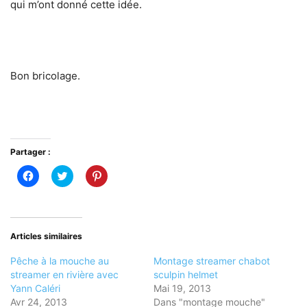
qui m’ont donné cette idée.
Bon bricolage.
Partager :
Cliquez
Cliquez
Cliquez
pour
pour
pour
partager
partager
partager
sur
sur
sur
Facebook(ouvre
Twitter(ouvre
Pinterest(ouvre
dans
dans
dans
une
une
une
nouvelle
nouvelle
nouvelle
Articles similaires
fenêtre)
fenêtre)
fenêtre)
Pêche à la mouche au
Montage streamer chabot
streamer en rivière avec
sculpin helmet
Yann Caléri
Mai 19, 2013
Avr 24, 2013
Dans "montage mouche"