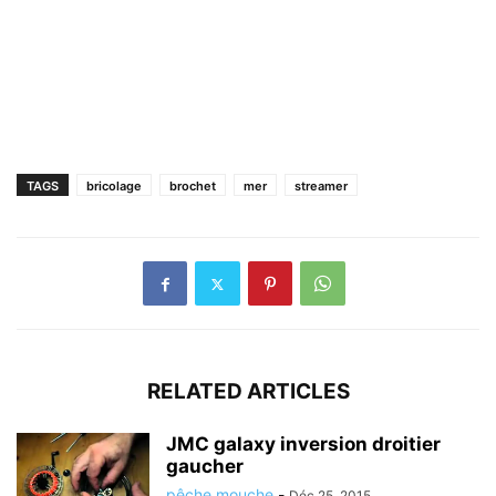
TAGS
bricolage
brochet
mer
streamer
RELATED ARTICLES
JMC galaxy inversion droitier
gaucher
pêche mouche
-
Déc 25, 2015